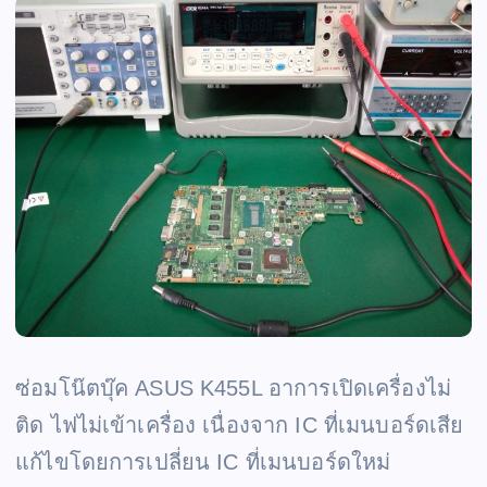
ซ่อมโน๊ตบุ๊ค ASUS K455L อาการเปิดเครื่องไม่
ติด ไฟไม่เข้าเครื่อง เนื่องจาก IC ที่เมนบอร์ดเสีย
แก้ไขโดยการเปลี่ยน IC ที่เมนบอร์ดใหม่