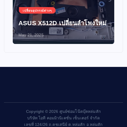
เปลี่ยนอุปกรณ์ต่างๆ
ASUS X512D เปลี่ยนลำโพงใหม่
May 21, 2025
Copyright © 2026 ศูนย์ซ่อมโน๊ตบุ๊คหล่มสัก
บริษัท ไอที คอมมิวนิเคชั่น เซ็นเตอร์ จำกัด
เลขที่ 124/26 ถ.คชเสนีย์ ต.หล่มสัก อ.หล่มสัก