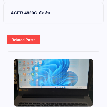
s
ACER 4820G ตัดดับ
t
n
Related Posts
a
v
i
g
a
t