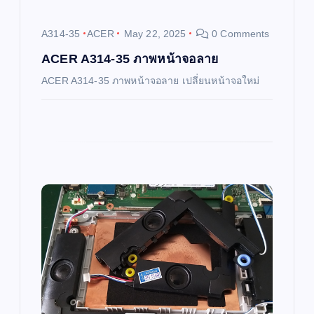
i
A314-35
ACER
May 22, 2025
0 Comments
o
ACER A314-35 ภาพหน้าจอลาย
ACER A314-35 ภาพหน้าจอลาย เปลี่ยนหน้าจอใหม่
n