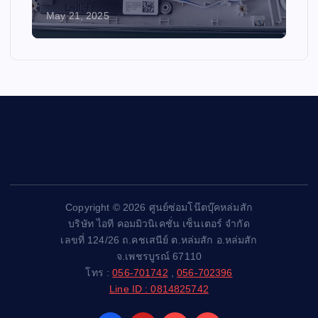
May 21, 2025
Copyright © 2026 ศูนย์ซ่อมโน๊ตบุ๊คหล่มสัก
บริษัท ไอที คอมมิวนิเคชั่น เซ็นเตอร์ จำกัด
เลขที่ 124/26 ถ.คชเสนีย์ ต.หล่มสัก อ.หล่มสัก
จ.เพชรบูรณ์ 67110
โทร :
056-701742
,
056-702396
Line ID : 0814825742