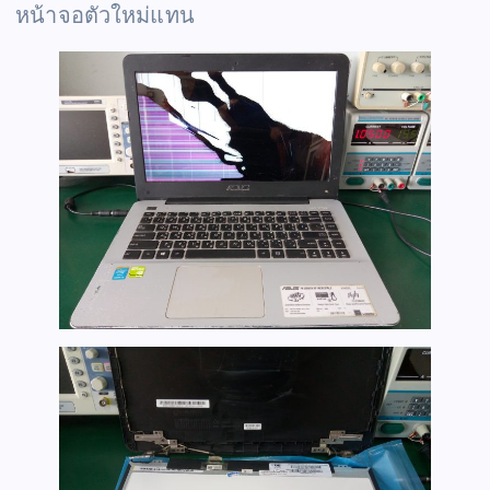
หน้าจอตัวใหม่แทน