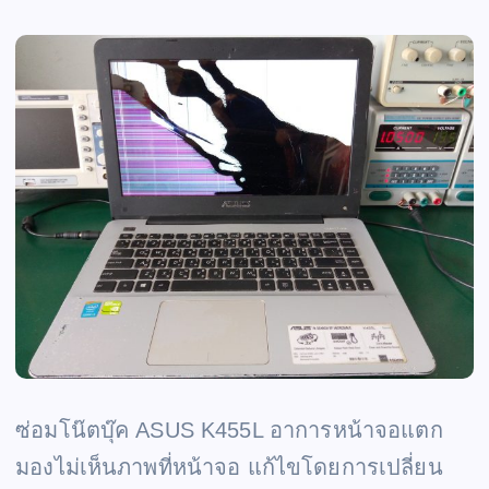
ซ่อมโน๊ตบุ๊ค ASUS K455L อาการหน้าจอแตก
มองไม่เห็นภาพที่หน้าจอ แก้ไขโดยการเปลี่ยน