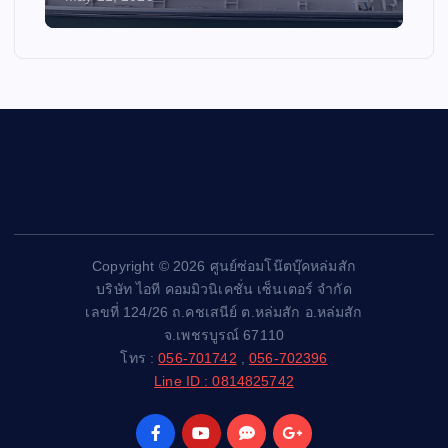
Copyright © 2026 ศูนย์ซ่อมโน๊ตบุ๊คหล่มสัก
บริษัท ไอที คอมมิวนิเคชั่น เซ็นเตอร์ จำกัด
เลขที่ 124/26 ถ.คชเสนีย์ ต.หล่มสัก อ.หล่มสัก
จ.เพชรบูรณ์ 67110
โทร :
056-701742
,
056-702396
Line ID : 0814825742