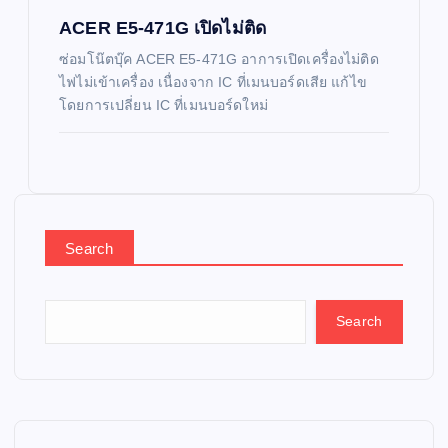
ACER E5-471G เปิดไม่ติด
ซ่อมโน๊ตบุ๊ค ACER E5-471G อาการเปิดเครื่องไม่ติด
ไฟไม่เข้าเครื่อง เนื่องจาก IC ที่เมนบอร์ดเสีย แก้ไข
โดยการเปลี่ยน IC ที่เมนบอร์ดใหม่
Search
Search