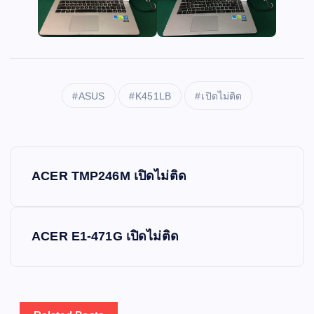
ASUS
K451LB
เปิดไม่ติด
P
ACER TMP246M เปิดไม่ติด
o
s
ACER E1-471G เปิดไม่ติด
t
n