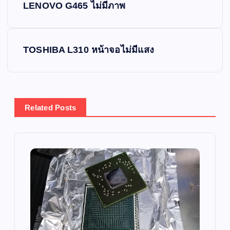
LENOVO G465 ไม่มีภาพ
o
s
TOSHIBA L310 หน้าจอไม่มีแสง
t
n
Related Posts
a
v
i
g
a