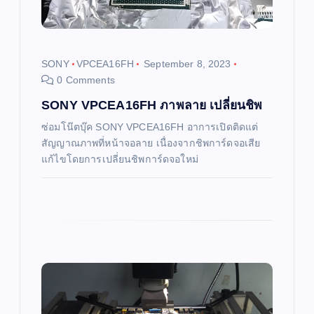
t
i
SONY
VPCEA16FH
September 8, 2023
0 Comments
o
SONY VPCEA16FH ภาพลาย เปลี่ยนชิพ
n
ซ่อมโน๊ตบุ๊ค SONY VPCEA16FH อาการเปิดติดแต่
สัญญาณภาพที่หน้าจอลาย เนื่องจากชิพการ์ดจอเสีย
แก้ไขโดยการเปลี่ยนชิพการ์ดจอใหม่