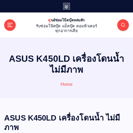
S
k
i
ศูนย์ซ่อมโน๊ตบุ๊คหล่มสัก
p
รับซ่อมโน๊ตบุ๊ค แม็คบุ๊ค คอมพิวเตอร์
t
ทุกอาการเสีย
o
c
o
ASUS K450LD เครื่องโดนน้ำ
n
t
ไม่มีภาพ
e
n
Home
t
ASUS K450LD เครื่องโดนน้ำ ไม่มี
ภาพ