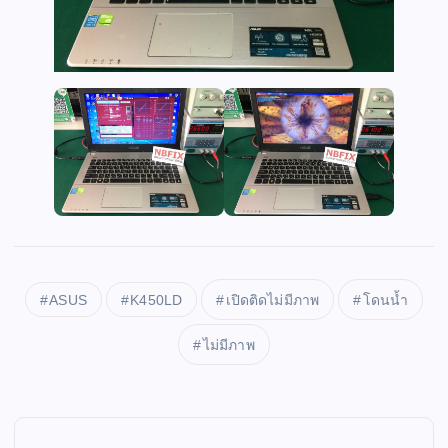
ASUS
K450LD
เปิดติดไม่มีภาพ
โดนน้ำ
ไม่มีภาพ
P