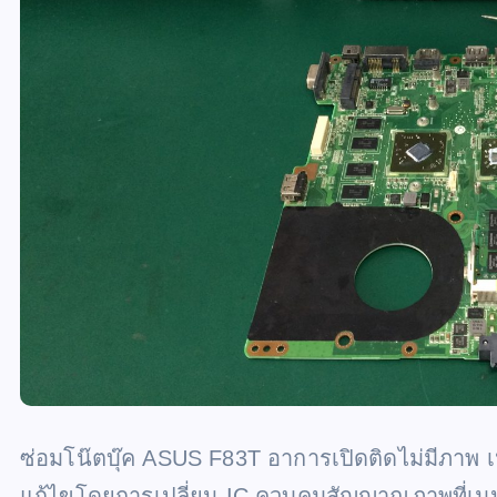
ซ่อมโน๊ตบุ๊ค ASUS F83T อาการเปิดติดไม่มีภาพ 
แก้ไขโดยการเปลี่ยน IC ควบคุมสัญญาณภาพที่เม