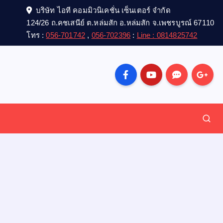
บริษัท ไอที คอมมิวนิเคชั่น เซ็นเตอร์ จำกัด
124/26 ถ.คชเสนีย์ ต.หล่มสัก อ.หล่มสัก จ.เพชรบูรณ์ 67110
โทร :
056-701742
,
056-702396
:
Line : 0814825742