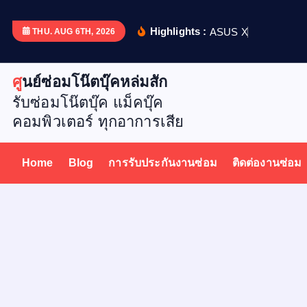
S
k
Highlights :
A
S
U
S
X
5
1
2
D
เ
ป
ล
ย
น
THU. AUG 6TH, 2026
i
p
ศูนย์ซ่อมโน๊ตบุ๊คหล่มสัก
t
รับซ่อมโน๊ตบุ๊ค แม็คบุ๊ค
o
คอมพิวเตอร์ ทุกอาการเสีย
c
o
n
Home
Blog
การรับประกันงานซ่อม
ติดต่องานซ่อม
t
e
n
t