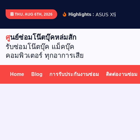
S
k
Highlights :
A
S
U
S
X
5
1
2
D
เ
ป
ล
ย
น
THU. AUG 6TH, 2026
i
p
ศูนย์ซ่อมโน๊ตบุ๊คหล่มสัก
t
รับซ่อมโน๊ตบุ๊ค แม็คบุ๊ค
o
คอมพิวเตอร์ ทุกอาการเสีย
c
o
n
Home
Blog
การรับประกันงานซ่อม
ติดต่องานซ่อม
t
e
n
t