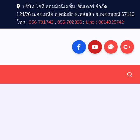
บริษัท ไอที คอมมิวนิเคชั่น เซ็นเตอร์ จำกัด
124/26 ถ.คชเสนีย์ ต.หล่มสัก อ.หล่มสัก จ.เพชรบูรณ์ 67110
โทร :
056-701742
,
056-702396
:
Line : 0814825742