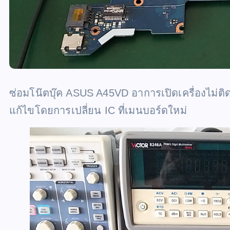
ซ่อมโน๊ตบุ๊ค ASUS A45VD อาการเปิดเครื่องไม่ติด ไ
แก้ไขโดยการเปลี่ยน IC ที่เมนบอร์ดใหม่