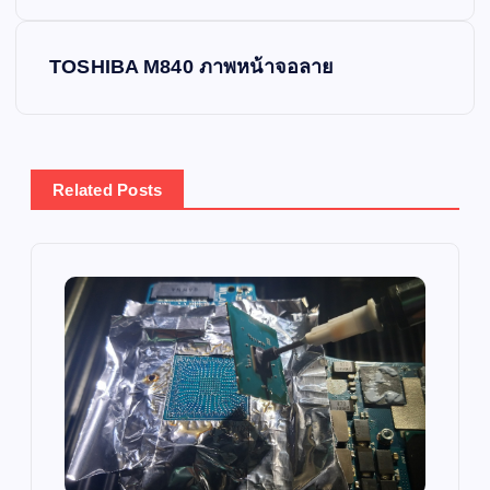
o
s
TOSHIBA M840 ภาพหน้าจอลาย
t
n
Related Posts
a
v
i
g
a
t