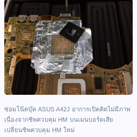
ซ่อมโน๊ตบุ๊ค ASUS A42J อาการเปิดติดไม่มีภาพ
เนื่องจากชิพควบคุม HM บนเมนบอร์ดเสีย
เปลี่ยนชิพควบคุม HM ใหม่