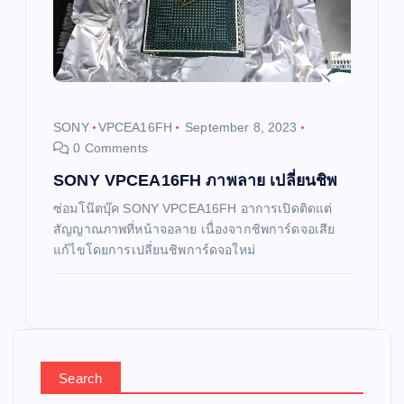
SONY
VPCEA16FH
September 8, 2023
0 Comments
SONY VPCEA16FH ภาพลาย เปลี่ยนชิพ
ซ่อมโน๊ตบุ๊ค SONY VPCEA16FH อาการเปิดติดแต่
สัญญาณภาพที่หน้าจอลาย เนื่องจากชิพการ์ดจอเสีย
แก้ไขโดยการเปลี่ยนชิพการ์ดจอใหม่
Search