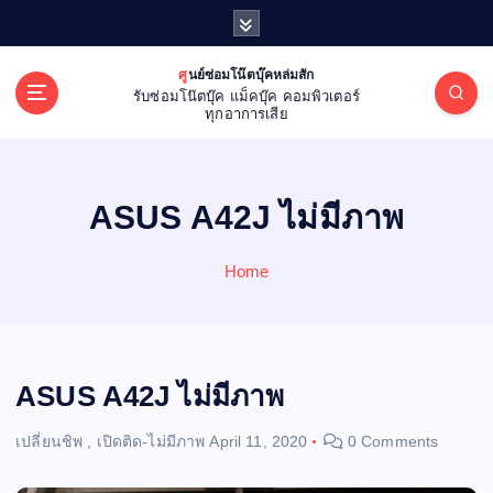
S
k
i
ศูนย์ซ่อมโน๊ตบุ๊คหล่มสัก
p
รับซ่อมโน๊ตบุ๊ค แม็คบุ๊ค คอมพิวเตอร์
t
ทุกอาการเสีย
o
c
o
ASUS A42J ไม่มีภาพ
n
t
e
Home
n
t
ASUS A42J ไม่มีภาพ
เปลี่ยนชิพ
,
เปิดติด-ไม่มีภาพ
April 11, 2020
0 Comments