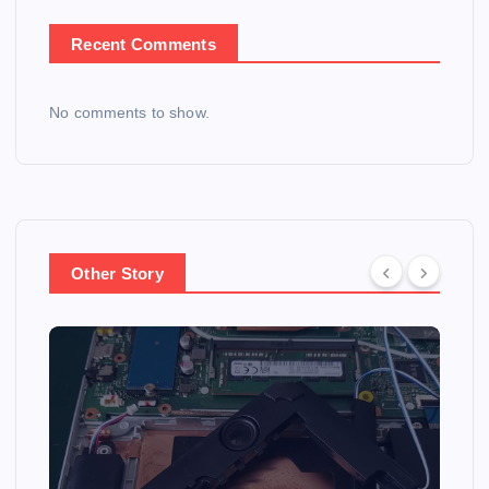
Recent Comments
No comments to show.
Other Story