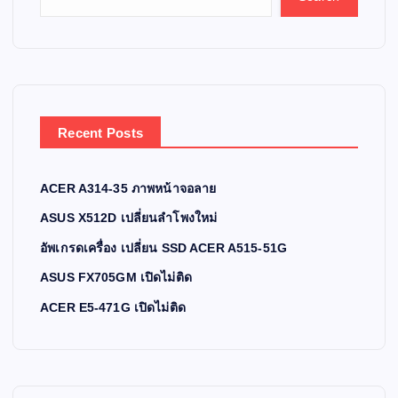
Recent Posts
ACER A314-35 ภาพหน้าจอลาย
ASUS X512D เปลี่ยนลำโพงใหม่
อัพเกรดเครื่อง เปลี่ยน SSD ACER A515-51G
ASUS FX705GM เปิดไม่ติด
ACER E5-471G เปิดไม่ติด