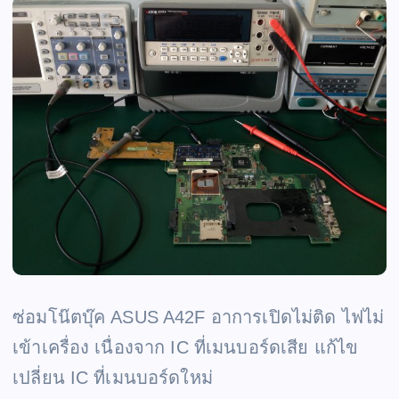
ซ่อมโน๊ตบุ๊ค ASUS A42F อาการเปิดไม่ติด ไฟไม่
เข้าเครื่อง เนื่องจาก IC ที่เมนบอร์ดเสีย แก้ไข
เปลี่ยน IC ที่เมนบอร์ดใหม่