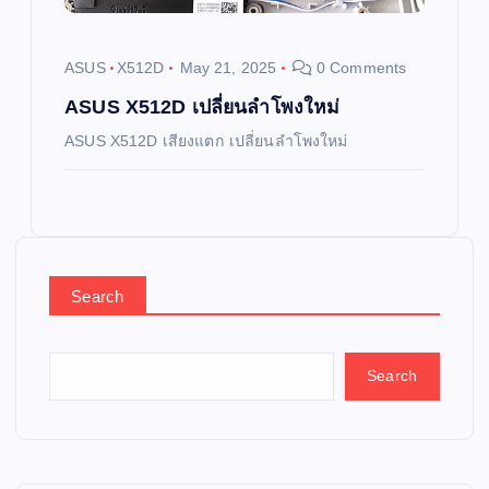
ASUS
X512D
May 21, 2025
0 Comments
ASUS X512D เปลี่ยนลำโพงใหม่
ASUS X512D เสียงแตก เปลี่ยนลำโพงใหม่
Search
Search