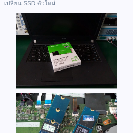
เปลี่ยน SSD ตัวใหม่