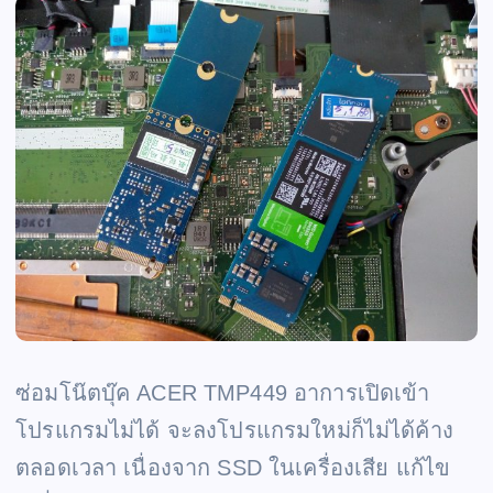
ซ่อมโน๊ตบุ๊ค ACER TMP449 อาการเปิดเข้า
โปรแกรมไม่ได้ จะลงโปรแกรมใหม่ก็ไม่ได้ค้าง
ตลอดเวลา เนื่องจาก SSD ในเครื่องเสีย แก้ไข