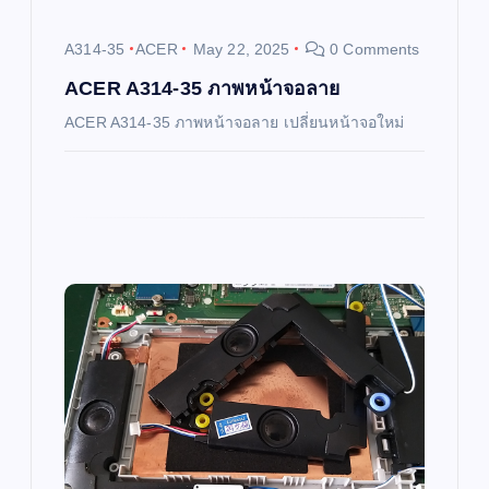
i
A314-35
ACER
May 22, 2025
0 Comments
o
ACER A314-35 ภาพหน้าจอลาย
ACER A314-35 ภาพหน้าจอลาย เปลี่ยนหน้าจอใหม่
n