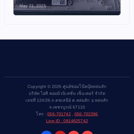
May 21, 2025
Copyright © 2026 ศูนย์ซ่อมโน๊ตบุ๊คหล่มสัก
บริษัท ไอที คอมมิวนิเคชั่น เซ็นเตอร์ จำกัด
เลขที่ 124/26 ถ.คชเสนีย์ ต.หล่มสัก อ.หล่มสัก
จ.เพชรบูรณ์ 67110
โทร :
056-701742
,
056-702396
Line ID : 0814825742