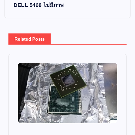
s
DELL 5468 ไม่มีภาพ
t
n
Related Posts
a
v
i
g
a
t