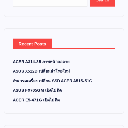
Search
Recent Posts
ACER A314-35 ภาพหน้าจอลาย
ASUS X512D เปลี่ยนลำโพงใหม่
อัพเกรดเครื่อง เปลี่ยน SSD ACER A515-51G
ASUS FX705GM เปิดไม่ติด
ACER E5-471G เปิดไม่ติด