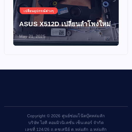
เปลี่ยนอุปกรณ์ต่างๆ
ASUS X512D เปลี่ยนลำโพงใหม่
May 21, 2025
Copyright © 2026 ศูนย์ซ่อมโน๊ตบุ๊คหล่มสัก
บริษัท ไอที คอมมิวนิเคชั่น เซ็นเตอร์ จำกัด
เลขที่ 124/26 ถ.คชเสนีย์ ต.หล่มสัก อ.หล่มสัก