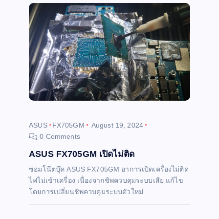
v
i
g
a
t
i
ASUS
FX705GM
August 19, 2024
0 Comments
o
ASUS FX705GM เปิดไม่ติด
n
ซ่อมโน๊ตบุ๊ค ASUS FX705GM อาการเปิดเครื่องไม่ติด
ไฟไม่เข้าเครื่อง เนื่องจากชิพควบคุมระบบเสีย แก้ไข
โดยการเปลี่ยนชิพควบคุมระบบตัวใหม่