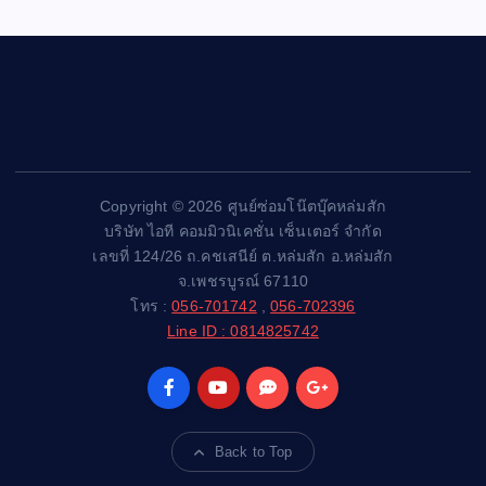
Copyright © 2026 ศูนย์ซ่อมโน๊ตบุ๊คหล่มสัก
บริษัท ไอที คอมมิวนิเคชั่น เซ็นเตอร์ จำกัด
เลขที่ 124/26 ถ.คชเสนีย์ ต.หล่มสัก อ.หล่มสัก
จ.เพชรบูรณ์ 67110
โทร :
056-701742
,
056-702396
Line ID : 0814825742
Back to Top