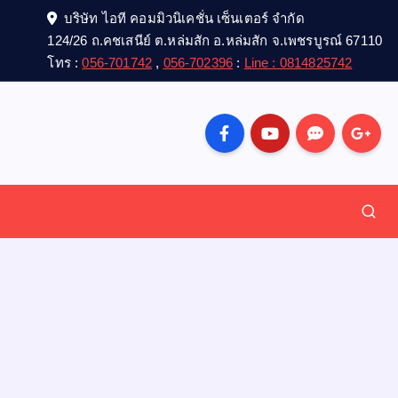
บริษัท ไอที คอมมิวนิเคชั่น เซ็นเตอร์ จำกัด
124/26 ถ.คชเสนีย์ ต.หล่มสัก อ.หล่มสัก จ.เพชรบูรณ์ 67110
โทร :
056-701742
,
056-702396
:
Line : 0814825742