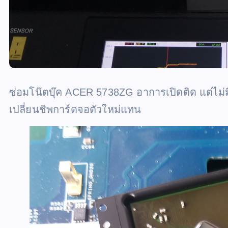
ซ่อมโน๊ตบุ๊ค ACER 5738ZG อาการเปิดติด แต่ไม่มี
เปลี่ยนชิพการ์ดจอตัวใหม่แทน