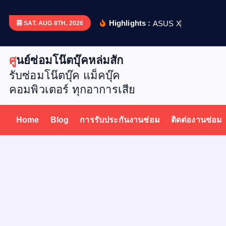
S
k
Highlights :
A
S
U
S
X
5
1
2
D
เ
ป
ล
ย
น
SAT. AUG 8TH, 2026
i
p
ศูนย์ซ่อมโน๊ตบุ๊คหล่มสัก
t
รับซ่อมโน๊ตบุ๊ค แม็คบุ๊ค
o
คอมพิวเตอร์ ทุกอาการเสีย
c
o
n
Home
Blog
การรับประกันงานซ่อม
ติดต่องานซ่อม
t
e
n
t