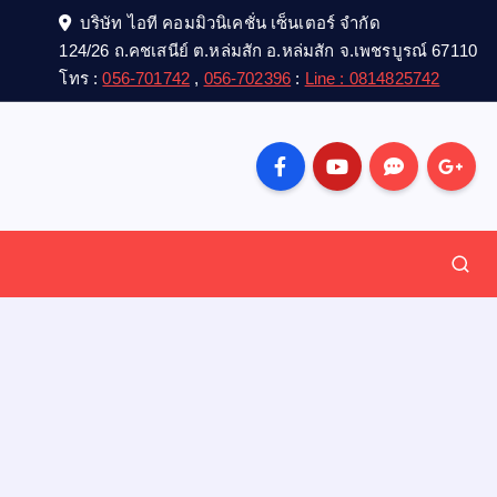
บริษัท ไอที คอมมิวนิเคชั่น เซ็นเตอร์ จำกัด
124/26 ถ.คชเสนีย์ ต.หล่มสัก อ.หล่มสัก จ.เพชรบูรณ์ 67110
โทร :
056-701742
,
056-702396
:
Line : 0814825742