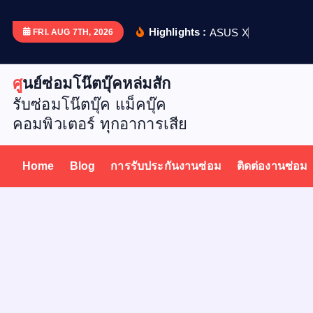
S
k
Highlights :
A
S
U
S
X
5
1
2
D
เ
ป
ล
ย
น
FRI. AUG 7TH, 2026
i
p
ศูนย์ซ่อมโน๊ตบุ๊คหล่มสัก
t
รับซ่อมโน๊ตบุ๊ค แม็คบุ๊ค
o
คอมพิวเตอร์ ทุกอาการเสีย
c
o
n
Home
Blog
การรับประกันงานซ่อม
ติดต่องานซ่อม
t
e
n
t