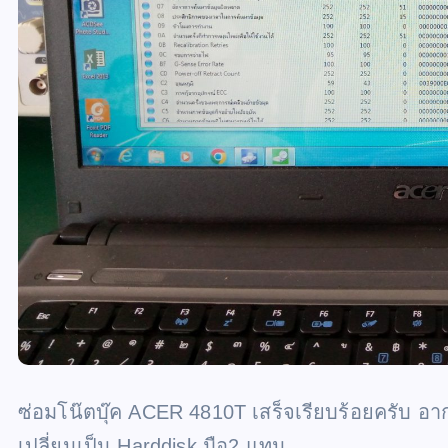
ซ่อมโน๊ตบุ๊ค ACER 4810T เสร็จเรียบร้อยครับ อาก
เปลี่ยนเป็น Harddisk มือ2 แทน