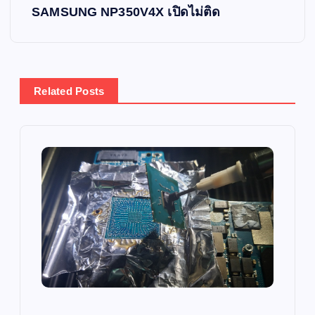
s
SAMSUNG NP350V4X เปิดไม่ติด
t
n
Related Posts
a
v
i
g
a
t