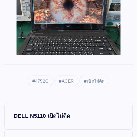
4752G
ACER
เปิดไม่ติด
P
DELL N5110 เปิดไม่ติด
o