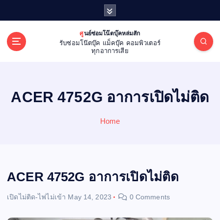
S
k
i
ศูนย์ซ่อมโน๊ตบุ๊คหล่มสัก
p
รับซ่อมโน๊ตบุ๊ค แม็คบุ๊ค คอมพิวเตอร์
t
ทุกอาการเสีย
o
c
o
ACER 4752G อาการเปิดไม่ติด
n
t
e
Home
n
t
ACER 4752G อาการเปิดไม่ติด
เปิดไม่ติด-ไฟไม่เข้า
May 14, 2023
0 Comments