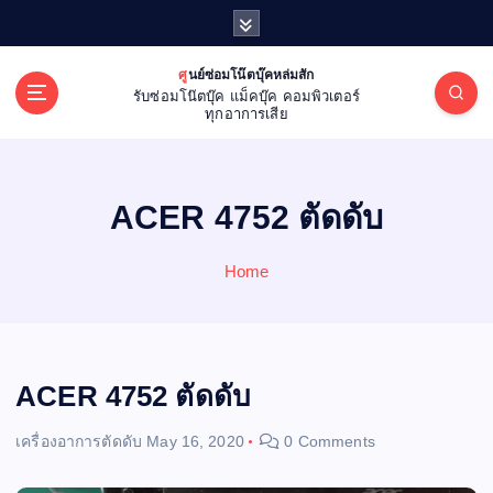
S
k
i
ศูนย์ซ่อมโน๊ตบุ๊คหล่มสัก
p
รับซ่อมโน๊ตบุ๊ค แม็คบุ๊ค คอมพิวเตอร์
t
ทุกอาการเสีย
o
c
o
ACER 4752 ตัดดับ
n
t
e
Home
n
t
ACER 4752 ตัดดับ
เครื่องอาการตัดดับ
May 16, 2020
0 Comments