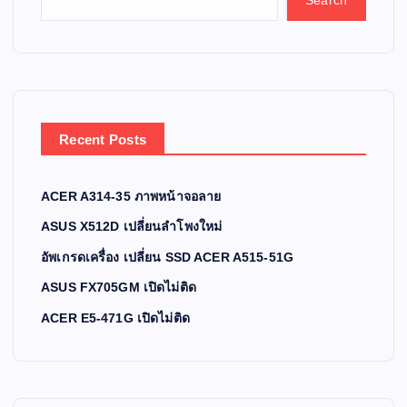
Search
Recent Posts
ACER A314-35 ภาพหน้าจอลาย
ASUS X512D เปลี่ยนลำโพงใหม่
อัพเกรดเครื่อง เปลี่ยน SSD ACER A515-51G
ASUS FX705GM เปิดไม่ติด
ACER E5-471G เปิดไม่ติด