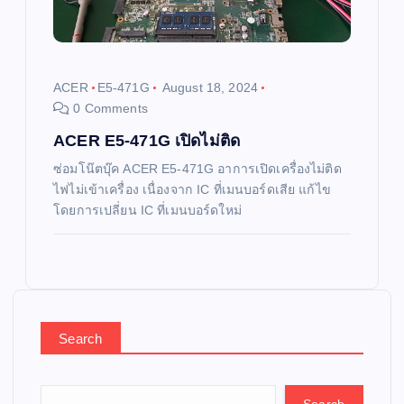
ACER
E5-471G
August 18, 2024
0 Comments
ACER E5-471G เปิดไม่ติด
ซ่อมโน๊ตบุ๊ค ACER E5-471G อาการเปิดเครื่องไม่ติด
ไฟไม่เข้าเครื่อง เนื่องจาก IC ที่เมนบอร์ดเสีย แก้ไข
โดยการเปลี่ยน IC ที่เมนบอร์ดใหม่
Search