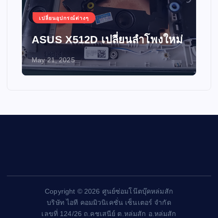
เปลี่ยนอุปกรณ์ต่างๆ
ASUS X512D เปลี่ยนลำโพงใหม่
May 21, 2025
Copyright © 2026 ศูนย์ซ่อมโน๊ตบุ๊คหล่มสัก
บริษัท ไอที คอมมิวนิเคชั่น เซ็นเตอร์ จำกัด
เลขที่ 124/26 ถ.คชเสนีย์ ต.หล่มสัก อ.หล่มสัก