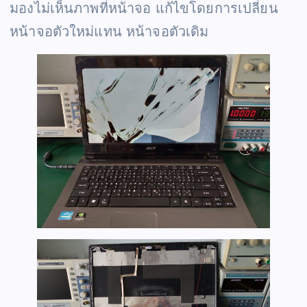
มองไม่เห็นภาพที่หน้าจอ แก้ไขโดยการเปลี่ยน
หน้าจอตัวใหม่แทน หน้าจอตัวเดิม