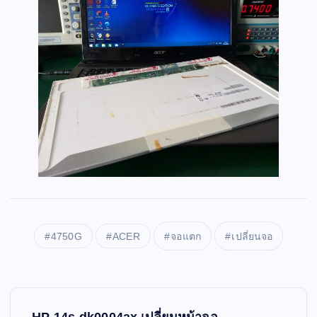
4750G
ACER
จอแตก
เปลี่ยนจอ
P
HP 14s-dk0004ax เปลี่ยนหน้าจอ