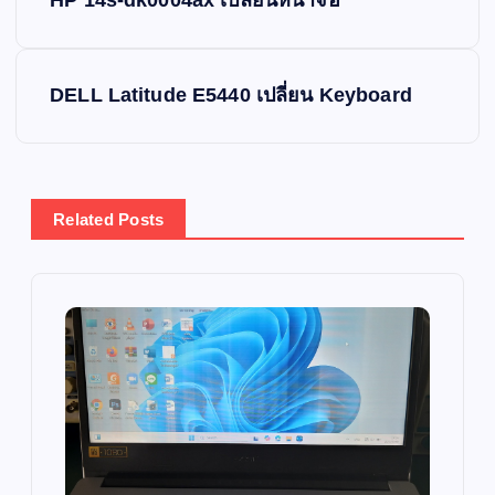
o
s
DELL Latitude E5440 เปลี่ยน Keyboard
t
n
Related Posts
a
v
i
g
a