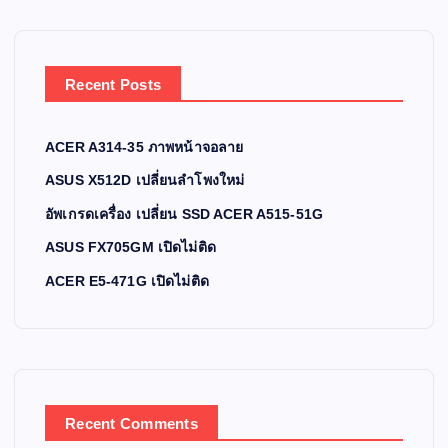
Recent Posts
ACER A314-35 ภาพหน้าจอลาย
ASUS X512D เปลี่ยนลำโพงใหม่
อัพเกรดเครื่อง เปลี่ยน SSD ACER A515-51G
ASUS FX705GM เปิดไม่ติด
ACER E5-471G เปิดไม่ติด
Recent Comments