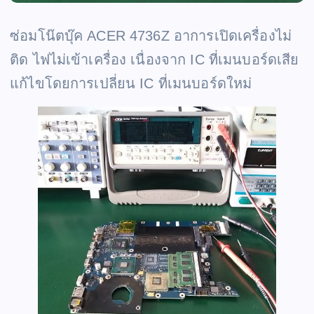
ซ่อมโน๊ตบุ๊ค ACER 4736Z อาการเปิดเครื่องไม่
ติด ไฟไม่เข้าเครื่อง เนื่องจาก IC ที่เมนบอร์ดเสีย
แก้ไขโดยการเปลี่ยน IC ที่เมนบอร์ดใหม่