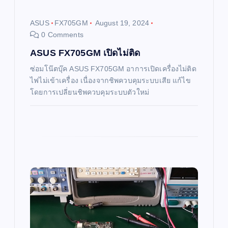
i
ASUS
FX705GM
August 19, 2024
0 Comments
o
ASUS FX705GM เปิดไม่ติด
n
ซ่อมโน๊ตบุ๊ค ASUS FX705GM อาการเปิดเครื่องไม่ติด
ไฟไม่เข้าเครื่อง เนื่องจากชิพควบคุมระบบเสีย แก้ไข
โดยการเปลี่ยนชิพควบคุมระบบตัวใหม่