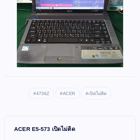
4736Z
ACER
เปิดไม่ติด
P
ACER E5-573 เปิดไม่ติด
o