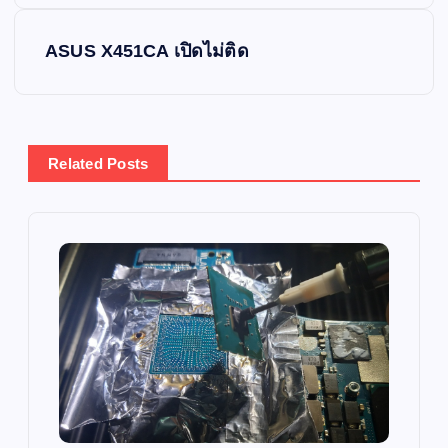
s
ASUS X451CA เปิดไม่ติด
t
n
Related Posts
a
v
i
g
a
t