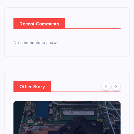
Recent Comments
No comments to show.
Other Story