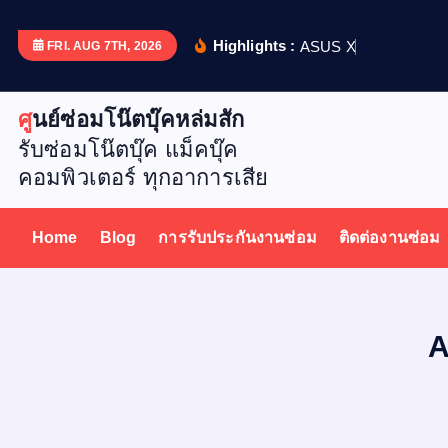
S
k
Highlights :
A
S
U
S
X
5
1
2
D
เ
ป
ล
ย
FRI. AUG 7TH, 2026
i
p
ศูนย์ซ่อมโน๊ตบุ๊คหล่มสัก
t
รับซ่อมโน๊ตบุ๊ค แม็คบุ๊ค
o
คอมพิวเตอร์ ทุกอาการเสีย
c
o
n
Home
Blog
การรับประกันงานซ่อม
ติดต่องานซ่อม
t
e
n
t
A