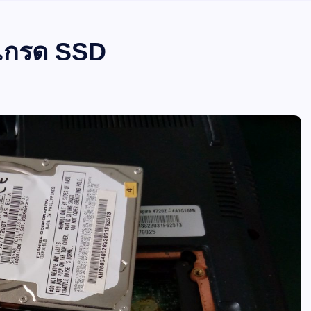
พเกรด SSD