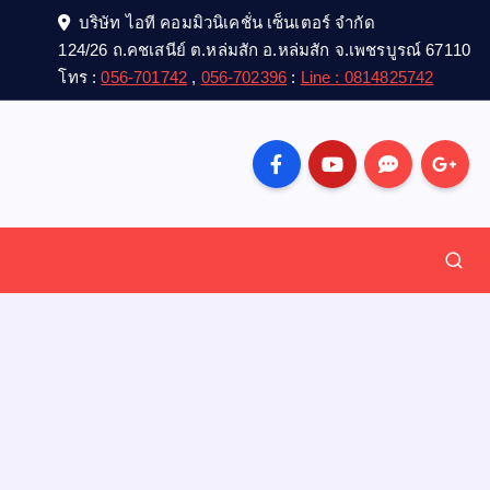
บริษัท ไอที คอมมิวนิเคชั่น เซ็นเตอร์ จำกัด
124/26 ถ.คชเสนีย์ ต.หล่มสัก อ.หล่มสัก จ.เพชรบูรณ์ 67110
โทร :
056-701742
,
056-702396
:
Line : 0814825742