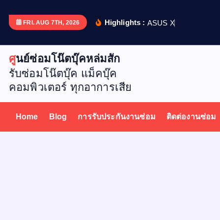
S
k
Highlights :
A
S
U
S
X
5
1
2
D
เ
ป
ล
ย
น
FRI. AUG 7TH, 2026
i
p
ศูนย์ซ่อมโน๊ตบุ๊คหล่มสัก
t
รับซ่อมโน๊ตบุ๊ค แม็คบุ๊ค
o
คอมพิวเตอร์ ทุกอาการเสีย
c
o
n
Home
Blog
การรับประกันงานซ่อม
ติดต่องานซ่อม
t
e
n
t