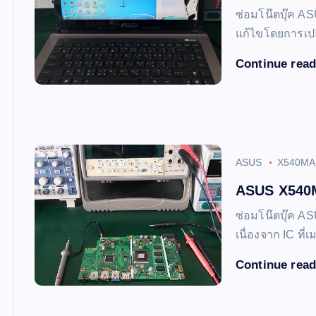
ซ่อมโน๊ตบุ๊ค 
แก้ไขโดยการเปล
Continue rea
ASUS
X540MA
ASUS X540MA
ซ่อมโน๊ตบุ๊ค AS
เนื่องจาก IC ที
Continue rea