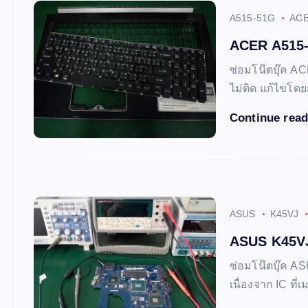
A515-51G
AC
ACER A515-
ซ่อมโน๊ตบุ๊ค A
ไม่ติด แก้ไขโดย
Continue rea
ASUS
K45VJ
ASUS K45VJ เ
ซ่อมโน๊ตบุ๊ค AS
เนื่องจาก IC ที