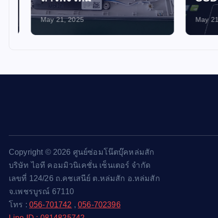
May 21, 2025
May 21, 
Copyright © 2026 ศูนย์ซ่อมโน๊ตบุ๊คหล่มสัก
บริษัท ไอที คอมมิวนิเคชั่น เซ็นเตอร์ จำกัด
เลขที่ 124/26 ถ.คชเสนีย์ ต.หล่มสัก อ.หล่มสัก
จ.เพชรบูรณ์ 67110
โทร :
056-701742
,
056-702396
Line ID : 0814825742