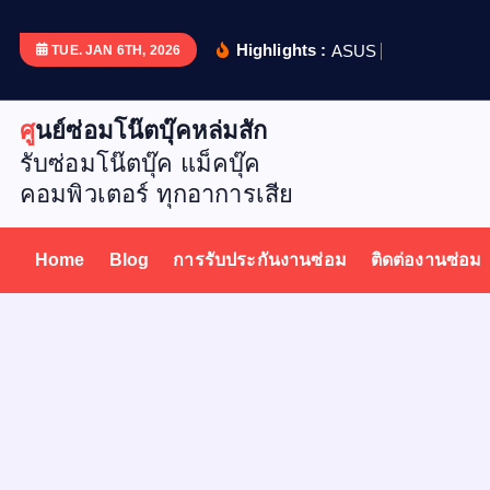
S
k
Highlights :
A
S
U
S
X
5
1
2
D
เ
TUE. JAN 6TH, 2026
i
p
ศูนย์ซ่อมโน๊ตบุ๊คหล่มสัก
t
รับซ่อมโน๊ตบุ๊ค แม็คบุ๊ค
o
คอมพิวเตอร์ ทุกอาการเสีย
c
o
n
Home
Blog
การรับประกันงานซ่อม
ติดต่องานซ่อม
t
e
n
t