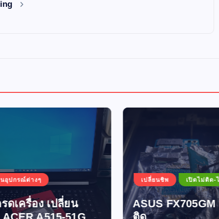
ding
อุปกรณ์ต่างๆ
เปลี่ยนชิพ
เปิดไม่ติด-ไฟไ
ดเครื่อง เปลี่ยน
ASUS FX705GM เปิ
ACER A515-51G
ติด