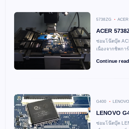
5738ZG
ACER
ACER 5738ZG
ซ่อมโน๊ตบุ๊ค AC
เนื่องจากชิพการ
Continue rea
G400
LENOV
LENOVO G40
ซ่อมโน๊ตบุ๊ค LE