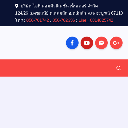
บริษัท ไอที คอมมิวนิเคชั่น เซ็นเตอร์ จำกัด
124/26 ถ.คชเสนีย์ ต.หล่มสัก อ.หล่มสัก จ.เพชรบูรณ์ 67110
โทร :
056-701742
,
056-702396
:
Line : 0814825742