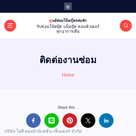
S
k
i
ศูนย์ซ่อมโน๊ตบุ๊คหล่มสัก
p
รับซ่อมโน๊ตบุ๊ค แม็คบุ๊ค คอมพิวเตอร์
t
ทุกอาการเสีย
o
c
o
ติดต่องานซ่อม
n
t
e
Home
n
t
Share this…
บริษัท ไอที คอมมิวนิเคชั่น เซ็นเตอร์ จำกัด